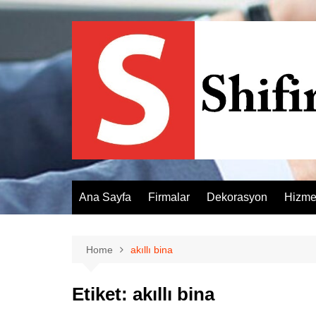
Skip
to
content
Ana Sayfa
Firmalar
Dekorasyon
Hizme
Home
akıllı bina
Etiket:
akıllı bina