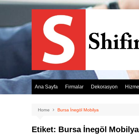
Skip
to
content
Ana Sayfa
Firmalar
Dekorasyon
Hizme
Home
Bursa İnegöl Mobilya
Etiket:
Bursa İnegöl Mobilya