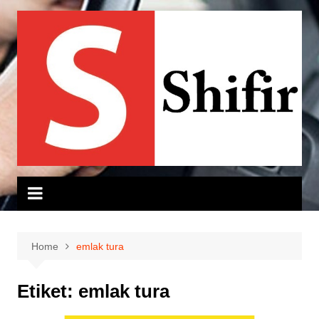
Skip
to
content
Home
emlak tura
Etiket:
emlak tura