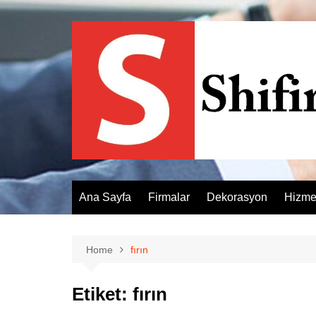
Skip
to
content
Ana Sayfa
Firmalar
Dekorasyon
Hizme
Home
fırın
Etiket:
fırın