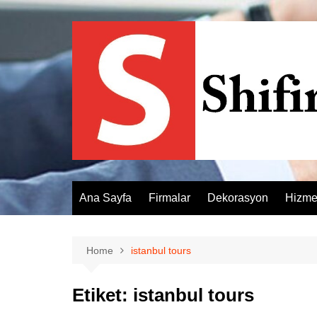
Skip
to
content
Ana Sayfa
Firmalar
Dekorasyon
Hizme
Home
istanbul tours
Etiket:
istanbul tours