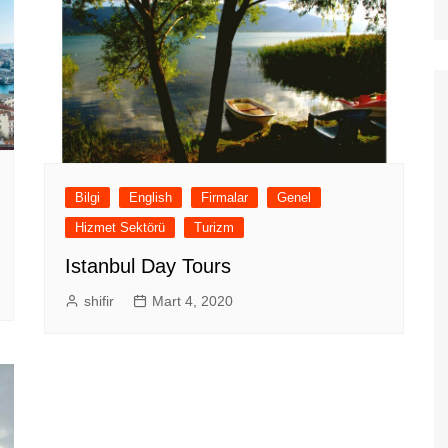
Bilgi
English
Firmalar
Genel
Hizmet Sektörü
Turizm
Istanbul Day Tours
shifir
Mart 4, 2020