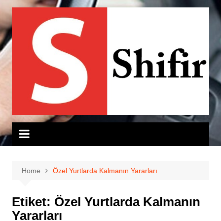
Skip
to
content
Home
Özel Yurtlarda Kalmanın Yararları
Etiket:
Özel Yurtlarda Kalmanın
Yararları