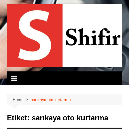
Skip
to
content
Home
sarıkaya oto kurtarma
Etiket:
sarıkaya oto kurtarma