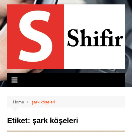
Skip
to
content
Home
şark köşeleri
Etiket:
şark köşeleri