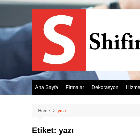
Skip
to
content
Ana Sayfa
Firmalar
Dekorasyon
Hizme
Home
yazı
Etiket:
yazı