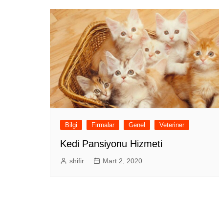
Bilgi
Firmalar
Genel
Veteriner
Kedi Pansiyonu Hizmeti
shifir
Mart 2, 2020