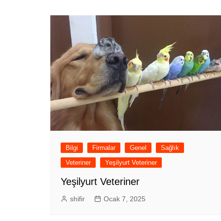
Bilgi
Firmalar
Genel
Sağlık
Veteriner
Yeşilyurt Veteriner
Yeşilyurt Veteriner
shifir
Ocak 7, 2025