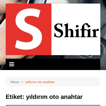
Skip
to
content
Home
yıldırım oto anahtar
Etiket:
yıldırım oto anahtar