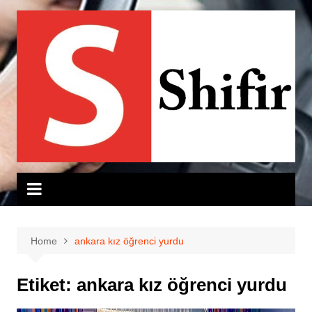
Skip
to
content
Home
ankara kız öğrenci yurdu
Etiket:
ankara kız öğrenci yurdu