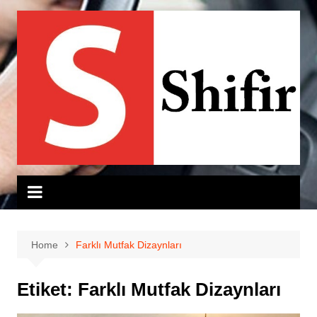
Skip
to
content
Home
Farklı Mutfak Dizaynları
Etiket:
Farklı Mutfak Dizaynları