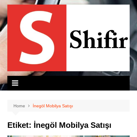
Skip
to
content
Home
İnegöl Mobilya Satışı
Etiket:
İnegöl Mobilya Satışı