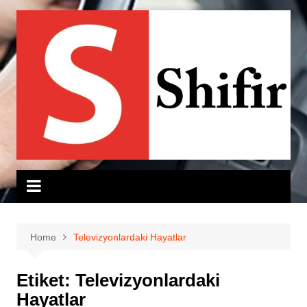
Skip
to
content
Home
Televizyonlardaki Hayatlar
Etiket:
Televizyonlardaki
Hayatlar