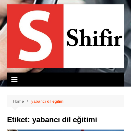
Skip
to
content
Home
yabancı dil eğitimi
Etiket:
yabancı dil eğitimi