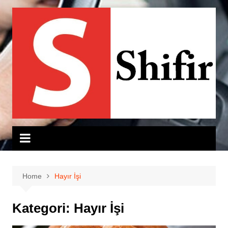
Skip
to
content
Home
Hayır İşi
Kategori:
Hayır İşi