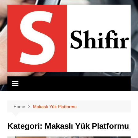
Skip
to
content
Home
Makaslı Yük Platformu
Kategori:
Makaslı Yük Platformu