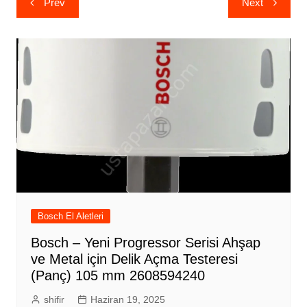
Prev
Next
gezinmesi
Bosch El Aletleri
Bosch – Yeni Progressor Serisi Ahşap
ve Metal için Delik Açma Testeresi
(Panç) 105 mm 2608594240
shifir
Haziran 19, 2025