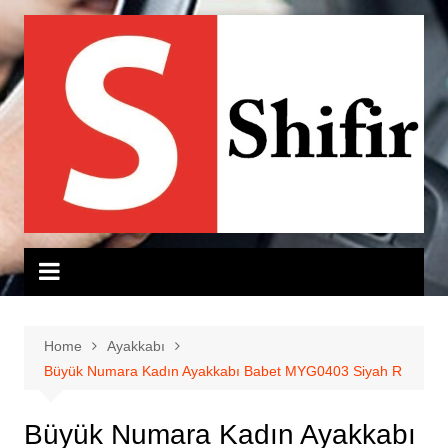
Skip
to
content
Home
Ayakkabı
Büyük Numara Kadın Ayakkabı Babet MYG0403 Siyah R
Büyük Numara Kadın Ayakkabı