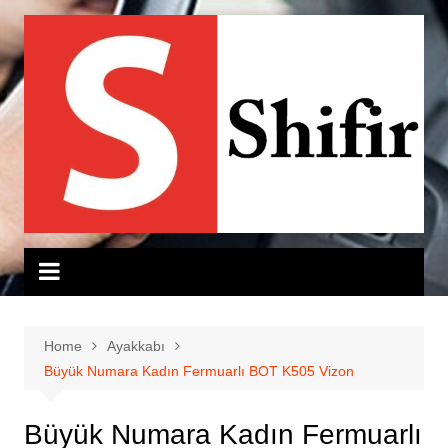
Skip
to
content
Home
Ayakkabı
Büyük Numara Kadın Fermuarlı BOT K505 Vizon
Büyük Numara Kadın Fermuarlı