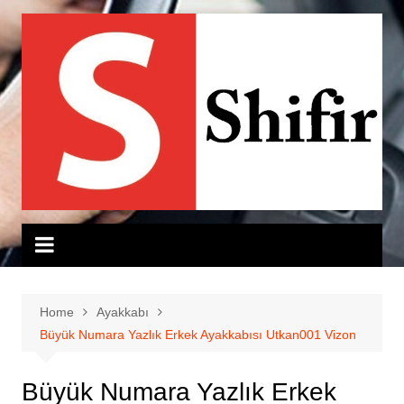
Skip
to
content
Home
Ayakkabı
Büyük Numara Yazlık Erkek Ayakkabısı Utkan001 Vizon
Büyük Numara Yazlık Erkek