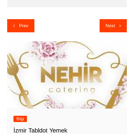
Yazı
Prev
Next
gezinmesi
Bilgi
İzmir Tabldot Yemek