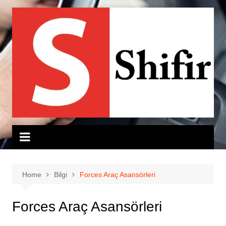
Skip
to
content
Home
Bilgi
Forces Araç Asansörleri
Forces Araç Asansörleri