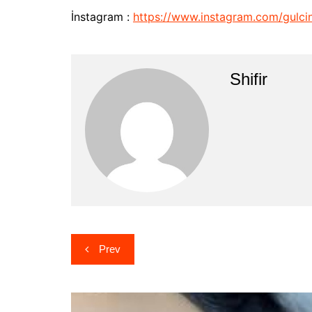
İnstagram :
https://www.instagram.com/gulcin
Shifir
Yazı
Prev
gezinmesi