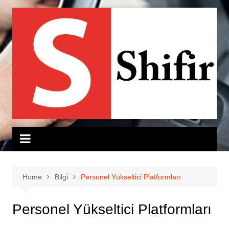
Skip
to
content
Home
Bilgi
Personel Yükseltici Platformları
Personel Yükseltici Platformları