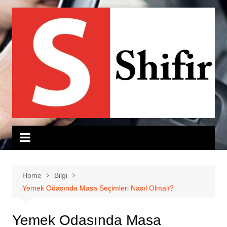
Skip
to
content
Home
Bilgi
Yemek Odasında Masa Seçimleri Nasıl Olmalı?
Yemek Odasında Masa