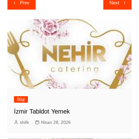
Yazı
Prev
Next
gezinmesi
Bilgi
İzmir Tabldot Yemek
shifir
Nisan 28, 2026