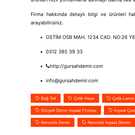
Firma hakkında detaylı bilgi ve ürünleri hak
arayabilirsiniz.
OSTİM OSB MAH. 1234 CAD. NO:26 
0312 385 39 33
http://gursahdemir.com
info@gursahdemir.com
Bağ Teli
Çelik Hasır
Çelik Lama
Gürşah Demir İnşaat Firması
Inşaat Çivi
Nervürlü Demir
Nervürlü İnşaat Demiri