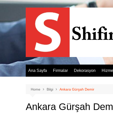
Skip
to
content
Ana Sayfa
Firmalar
Dekorasyon
Hizme
Home
Bilgi
Ankara Gürşah Demir
Ankara Gürşah Dem