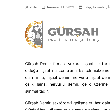
shifir
Temmuz 11, 2023
Bilgi
,
Firmalar
,
İ
Gürşah Demir firması Ankara inşaat sektörün
olduğu inşaat malzemelerini kaliteli malzeme
olan firma, inşaat demiri, nervürlü inşaat demir
çelik lama, nervürlü demir, çelik üzerine
sunmaktadır.
Gürşah Demir sektördeki gelişmeleri her daim
ürünleri hızlı yöntemlerle sunmayı daima ilke 