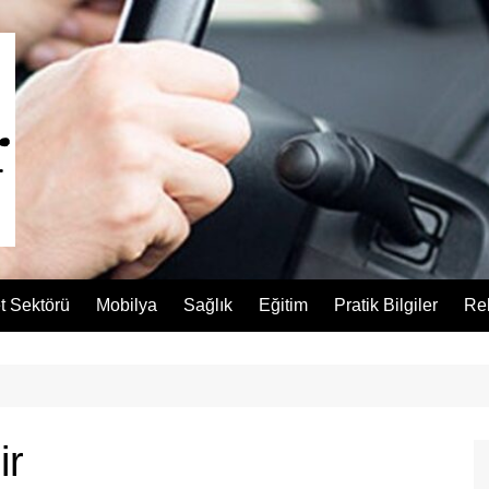
t Sektörü
Mobilya
Sağlık
Eğitim
Pratik Bilgiler
Re
ir