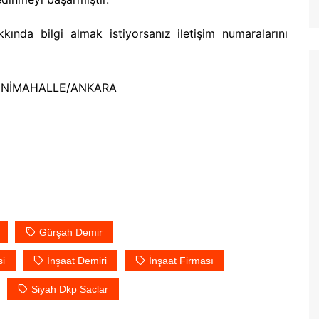
kında bilgi almak istiyorsanız iletişim numaralarını
YENİMAHALLE/ANKARA
Gürşah Demir
si
İnşaat Demiri
İnşaat Firması
Siyah Dkp Saclar