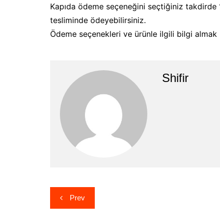
Kapıda ödeme seçeneğini seçtiğiniz takdirde
tesliminde ödeyebilirsiniz.
Ödeme seçenekleri ve ürünle ilgili bilgi almak i
Shifir
Yazı
Prev
gezinmesi