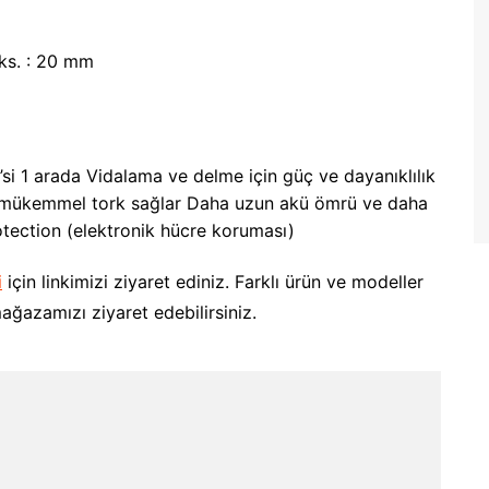
ks. : 20 mm
’si 1 arada Vidalama ve delme için güç ve dayanıklılık
ve mükemmel tork sağlar Daha uzun akü ömrü ve daha
protection (elektronik hücre koruması)
i
için linkimizi ziyaret ediniz. Farklı ürün ve modeller
ağazamızı ziyaret edebilirsiniz.