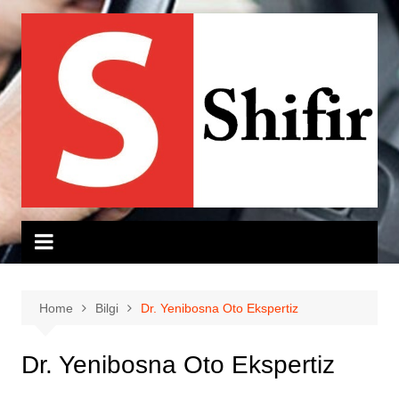
Skip
to
content
Home
Bilgi
Dr. Yenibosna Oto Ekspertiz
Dr. Yenibosna Oto Ekspertiz