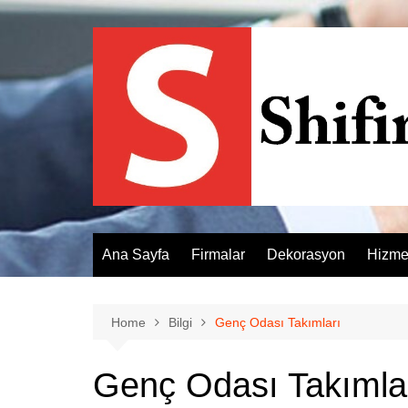
Skip
to
content
Ana Sayfa
Firmalar
Dekorasyon
Hizme
Home
Bilgi
Genç Odası Takımları
Genç Odası Takımla