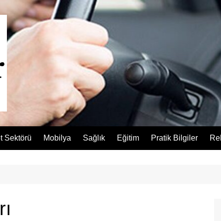
t Sektörü
Mobilya
Sağlık
Eğitim
Pratik Bilgiler
Re
rı