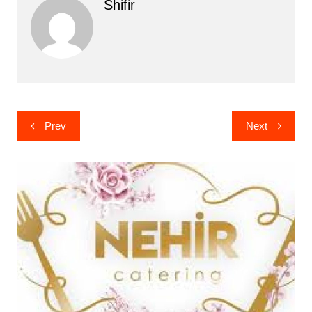
Shifir
Yazı
Prev
Next
gezinmesi