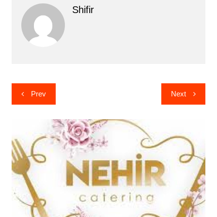
Shifir
Yazı
Prev
Next
gezinmesi