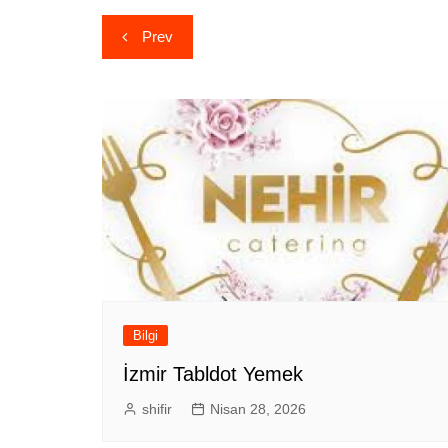
Yazı
Prev
gezinmesi
Bilgi
İzmir Tabldot Yemek
shifir
Nisan 28, 2026