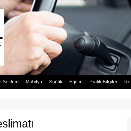
t Sektörü
Mobilya
Sağlık
Eğitim
Pratik Bilgiler
Re
eslimatı