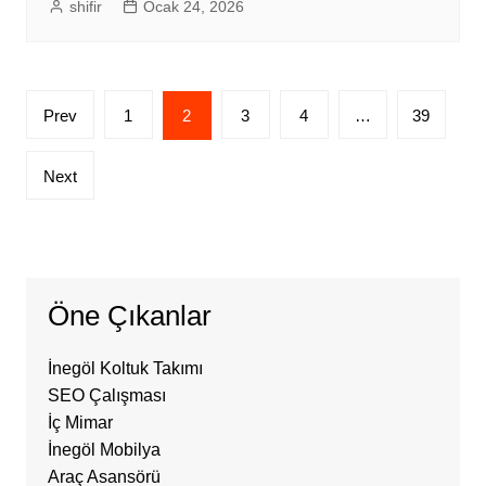
shifir
Ocak 24, 2026
Yazı
Prev
1
2
3
4
…
39
sayfalandırması
Next
Öne Çıkanlar
İnegöl Koltuk Takımı
SEO Çalışması
İç Mimar
İnegöl Mobilya
Araç Asansörü