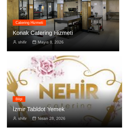
nakliyat
Kartal Evden Eve Nakliyat
U
shifir
Mayıs 8, 2026
Bilgi
İzmir Tabldot Yemek
shifir
Nisan 28, 2026