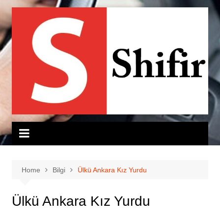
Skip
to
content
Home
Bilgi
Ülkü Ankara Kız Yurdu
Ülkü Ankara Kız Yurdu