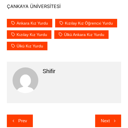
ÇANKAYA ÜNİVERSİTESİ
Ankara Kız Yurdu
Kızılay Kız Öğrencxi Yurdu
Kızılay Kız Yurdu
Ülkü Ankara Kız Yurdu
Ülkü Kız Yurdu
Shifir
Yazı
Prev
Next
gezinmesi