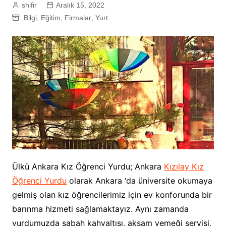
shifir
Aralık 15, 2022
Bilgi
,
Eğitim
,
Firmalar
,
Yurt
Ülkü Ankara Kız Öğrenci Yurdu; Ankara
Kızılay Kız
Öğrenci Yurdu
olarak Ankara ‘da üniversite okumaya
gelmiş olan kız öğrencilerimiz için ev konforunda bir
barınma hizmeti sağlamaktayız. Aynı zamanda
yurdumuzda sabah kahvaltısı, akşam yemeği servisi,