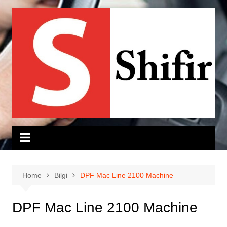
Skip
to
content
Home
Bilgi
DPF Mac Line 2100 Machine
DPF Mac Line 2100 Machine