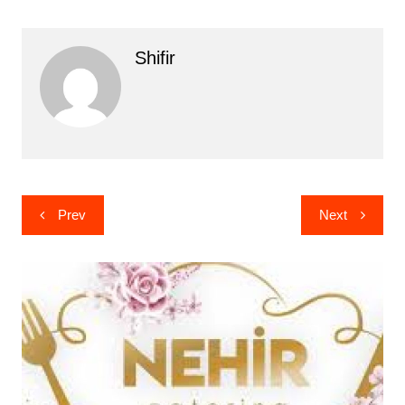
Shifir
Yazı
Prev
Next
gezinmesi