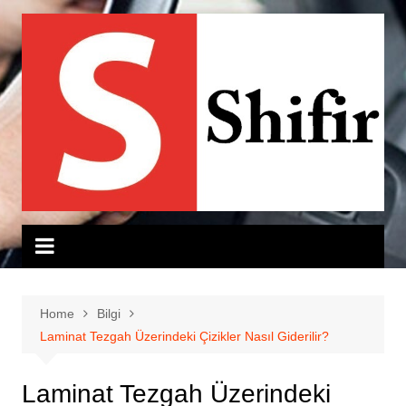
Skip
to
content
Home
Bilgi
Laminat Tezgah Üzerindeki Çizikler Nasıl Giderilir?
Laminat Tezgah Üzerindeki