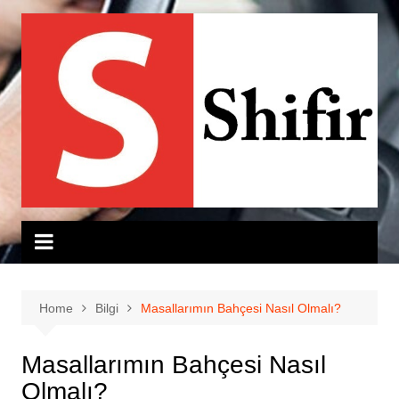
Skip
to
content
Home
Bilgi
Masallarımın Bahçesi Nasıl Olmalı?
Masallarımın Bahçesi Nasıl
Olmalı?