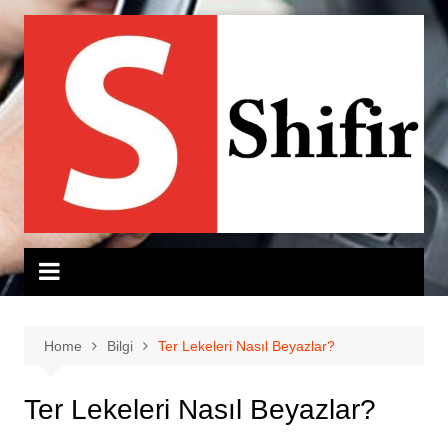
Skip
to
content
Home
Bilgi
Ter Lekeleri Nasıl Beyazlar?
Ter Lekeleri Nasıl Beyazlar?