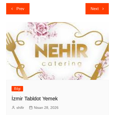
Yazı
Prev
Next
gezinmesi
Bilgi
İzmir Tabldot Yemek
shifir
Nisan 28, 2026