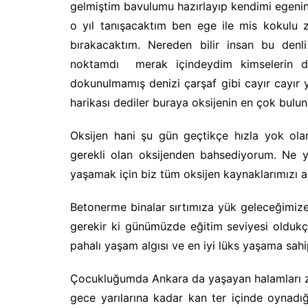
gelmiştim bavulumu hazırlayıp kendimi egenin
o yıl tanışacaktım ben ege ile mis kokulu z
bırakacaktım. Nereden bilir insan bu denl
noktamdı merak içindeydim kimselerin da
dokunulmamış denizi çarşaf gibi cayır cayı
harikası dediler buraya oksijenin en çok bulu
Oksijen hani şu gün geçtikçe hızla yok ola
gerekli olan oksijenden bahsediyorum. Ne y
yaşamak için biz tüm oksijen kaynaklarımızı ağ
Betonerme binalar sırtımıza yük geleceğimiz
gerekir ki günümüzde eğitim seviyesi oldu
pahalı yaşam algısı ve en iyi lüks yaşama sah
Çocukluğumda Ankara da yaşayan halamları zi
gece yarılarına kadar kan ter içinde oynadığı