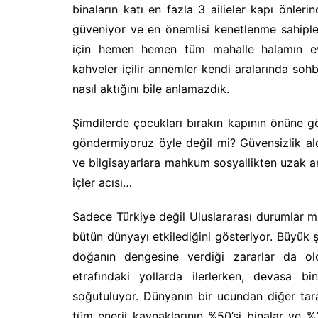
binaların katı en fazla 3 ailieler kapı önlerin
güveniyor ve en önemlisi kenetlenme sahiple
için hemen hemen tüm mahalle halamın evin
kahveler içilir annemler kendi aralarında s
nasıl aktığını bile anlamazdık.
Şimdilerde çocukları bırakın kapının önüne 
göndermiyoruz öyle değil mi? Güvensizlik aldı
ve bilgisayarlara mahkum sosyallikten uzak ark
içler acısı…
Sadece Türkiye değil Uluslararası durumlar maa
bütün dünyayı etkilediğini gösteriyor. Büyük ş
doğanın dengesine verdiği zararlar da ol
etrafındaki yollarda ilerlerken, devasa bi
soğutuluyor. Dünyanın bir ucundan diğer tara
tüm enerji kaynaklarının %50’si binalar ve %