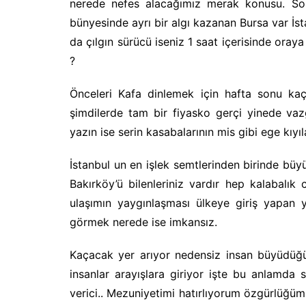
nerede nefes alacağımız merak konusu. Son
bünyesinde ayrı bir algı kazanan Bursa var İs
da çılgın sürücü iseniz 1 saat içerisinde ora
?
Önceleri Kafa dinlemek için hafta sonu kaç
şimdilerde tam bir fiyasko gerçi yinede va
yazın ise serin kasabalarının mis gibi ege kı
İstanbul un en işlek semtlerinden birinde bü
Bakırköy’ü bilenleriniz vardır hep kalabalık 
ulaşımın yaygınlaşması ülkeye giriş yapan 
görmek nerede ise imkansız.
Kaçacak yer arıyor nedensiz insan büyüdüğün 
insanlar arayışlara giriyor işte bu anlamda 
verici.. Mezuniyetimi hatırlıyorum özgürlüğüm