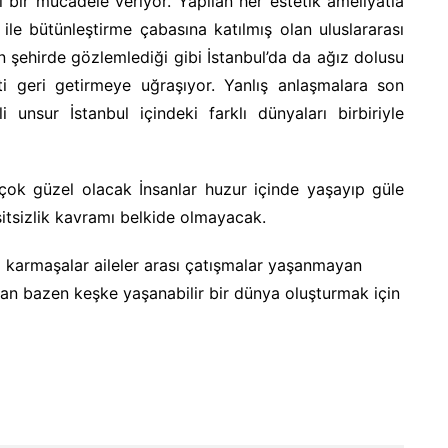
 bir mücadele veriyor. Yapılan her estetik ameliyatla
le bütünleştirme çabasına katılmış olan uluslararası
en şehirde gözlemlediği gibi İstanbul’da da ağız dolusu
ti geri getirmeye uğraşıyor. Yanlış anlaşmalara son
unsur İstanbul içindeki farklı dünyaları birbiriyle
 çok güzel olacak İnsanlar huzur içinde yaşayıp güle
şitsizlik kavramı belkide olmayacak.
ı karmaşalar aileler arası çatışmalar yaşanmayan
san bazen keşke yaşanabilir bir dünya oluşturmak için