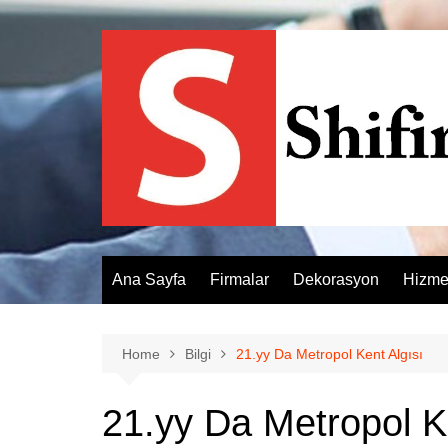
Skip
to
content
Ana Sayfa
Firmalar
Dekorasyon
Hizme
Home
Bilgi
21.yy Da Metropol Kent Algısı
21.yy Da Metropol K