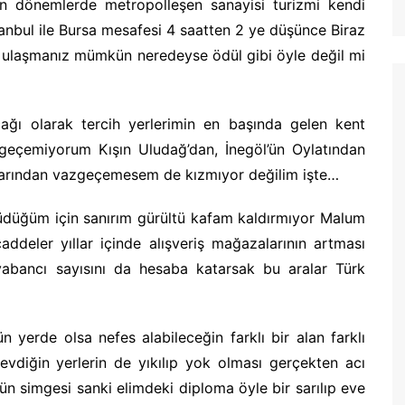
 dönemlerde metropolleşen sanayisi turizmi kendi
tanbul ile Bursa mesafesi 4 saatten 2 ye düşünce Biraz
ya ulaşmanız mümkün neredeyse ödül gibi öyle değil mi
ağı olarak tercih yerlerimin en başında gelen kent
zgeçemiyorum Kışın Uludağ’dan, İnegöl’ün Oylatından
yılarından vazgeçemesem de kızmıyor değilim işte…
yüdüğüm için sanırım gürültü kafam kaldırmıyor Malum
caddeler yıllar içinde alışveriş mağazalarının artması
yabancı sayısını da hesaba katarsak bu aralar Türk
yerde olsa nefes alabileceğin farklı bir alan farklı
sevdiğin yerlerin de yıkılıp yok olması gerçekten acı
ün simgesi sanki elimdeki diploma öyle bir sarılıp eve