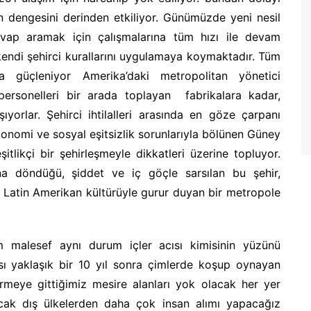
ın dengesini derinden etkiliyor. Günümüzde yeni nesil
 cevap aramak için çalışmalarına tüm hızı ile devam
kendi şehirci kurallarını uygulamaya koymaktadır. Tüm
a güçleniyor Amerika’daki metropolitan yönetici
personelleri bir arada toplayan fabrikalara kadar,
ıyorlar. Şehirci ihtilalleri arasında en göze çarpanı
onomi ve sosyal eşitsizlik sorunlarıyla bölünen Güney
itlikçi bir şehirleşmeyle dikkatleri üzerine topluyor.
na döndüğü, şiddet ve iç göçle sarsılan bu şehir,
 Latin Amerikan kültürüyle gurur duyan bir metropole
malesef aynı durum içler acısı kimisinin yüzünü
ısı yaklaşık bir 10 yıl sonra çimlerde koşup oynayan
meye gittiğimiz mesire alanları yok olacak her yer
şacak dış ülkelerden daha çok insan alımı yapacağız