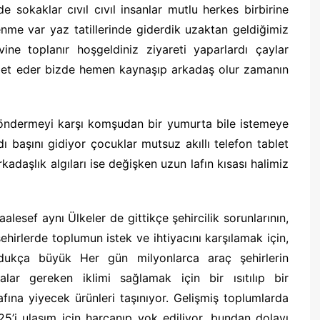
de sokaklar cıvıl cıvıl insanlar mutlu herkes birbirine
nme var yaz tatillerinde giderdik uzaktan geldiğimiz
e toplanır hoşgeldiniz ziyareti yaparlardı çaylar
ohbet eder bizde hemen kaynaşıp arkadaş olur zamanın
göndermeyi karşı komşudan bir yumurta bile istemeye
 başını gidiyor çocuklar mutsuz akıllı telefon tablet
adaşlık algıları ise değişken uzun lafın kısası halimiz
lesef aynı Ülkeler de gittikçe şehircilik sorunlarının,
ehirlerde toplumun istek ve ihtiyacını karşılamak için,
dukça büyük Her gün milyonlarca araç şehirlerin
nalar gereken iklimi sağlamak için bir ısıtılıp bir
fına yiyecek ürünleri taşınıyor. Gelişmiş toplumlarda
25’i ulaşım için harcanıp yok ediliyor. bundan dolayı