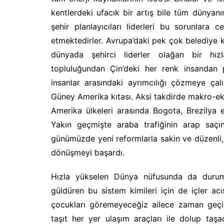
kentlerdeki ufacık bir artış bile tüm dünyan
şehir planlayıcıları liderleri bu sorunlara
etmektedirler. Avrupa’daki pek çok belediye 
dünyada şehirci liderler olağan bir hızl
topluluğundan Çin’deki her renk insandan 
insanlar arasındaki ayrımcılığı çözmeye çalış
Güney Amerika kıtası. Aksi takdirde makro-ek
Amerika ülkeleri arasında Bogota, Brezilya eş
Yakın geçmişte araba trafiğinin arap saçı
günümüzde yeni reformlarla sakin ve düzenli,
dönüşmeyi başardı.
Hızla yükselen Dünya nüfusunda da durum 
güldüren bu sistem kimileri için de içler ac
çocukları göremeyeceğiz ailece zaman geçir
taşıt her yer ulaşım araçları ile dolup ta