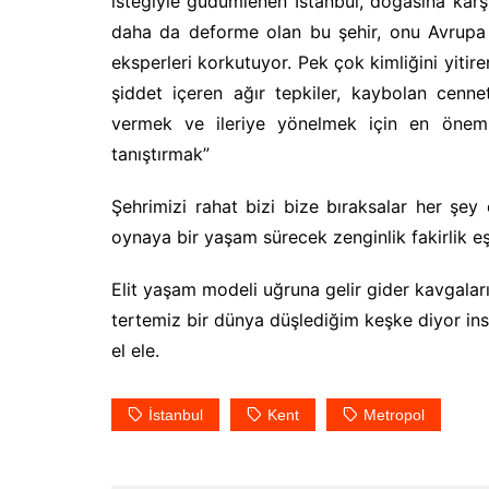
isteğiyle güdümlenen İstanbul, doğasına karşı
daha da deforme olan bu şehir, onu Avrupa i
eksperleri korkutuyor. Pek çok kimliğini yitir
şiddet içeren ağır tepkiler, kaybolan cenne
vermek ve ileriye yönelmek için en önemli 
tanıştırmak”
Şehrimizi rahat bizi bize bıraksalar her şey
oynaya bir yaşam sürecek zenginlik fakirlik e
Elit yaşam modeli uğruna gelir gider kavgalar
tertemiz bir dünya düşlediğim keşke diyor in
el ele.
İstanbul
Kent
Metropol