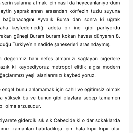
 serin sularına atmak için nasıl da heyecanlanıyordum
eytin yapraklarının arasından körfezin tuzlu suyuna
i bağlanacağını Ayvalık Bursa dan sonra ki uğrak
ha keşfedemediği adeta bir inci gibi parlıyordu
r yakan güneşi Buram buram kokan havası dünyanın 8.
nduğu Türkiye’nin nadide şaheserleri arasındaymış.
n değerimiz hani nefes almamızı sağlayan ciğerlere
azık ki kaybediyoruz metropol elitlik algısı modern
açlarımızı yeşil alanlarımızı kaybediyoruz.
e engel bunu anlamamak için cahil ve eğitimsiz olmak
kça yüksek bu ve bunun gibi olaylara sebep tamamen
ip olma arzusudur.
yarete giderdik sık sık Cebecide ki o dar sokaklarda
mız zamanları hatırladıkça içim hala kıpır kıpır olur