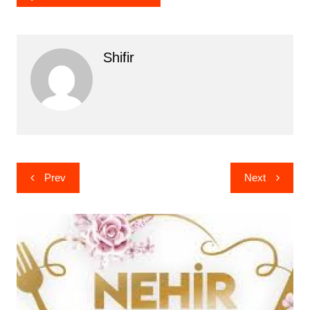
Shifir
Yazı
Prev
Next
gezinmesi