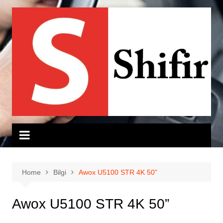
Skip
to
content
Home
Bilgi
Awox U5100 STR 4K 50”
Awox U5100 STR 4K 50”